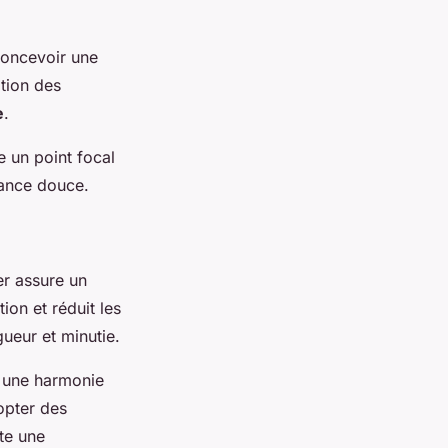
 Concevoir une
tion des
e
.
e un point focal
ance douce.
er assure un
tion et réduit les
ueur et minutie.
 une harmonie
opter des
ute une