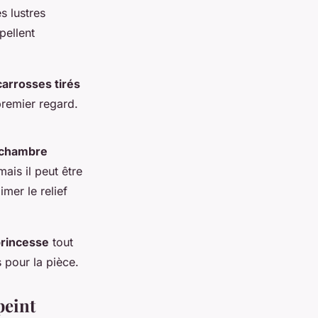
es lustres
pellent
carrosses tirés
remier regard.
chambre
mais il peut être
mer le relief
princesse
tout
 pour la pièce.
peint