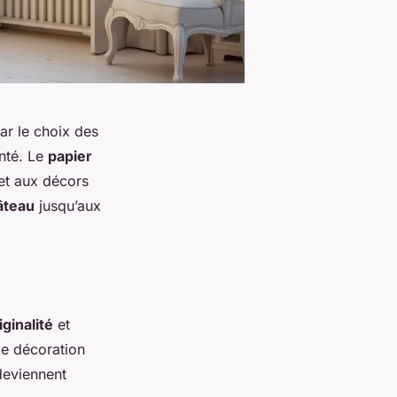
r le choix des
nté. Le
papier
 et aux décors
âteau
jusqu’aux
iginalité
et
le décoration
eviennent