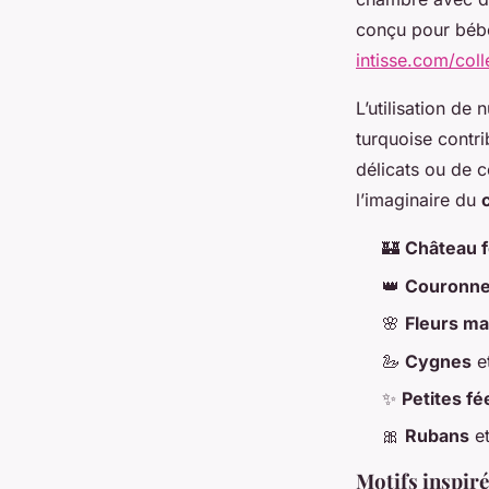
conçu pour bébé 
intisse.com/col
L’utilisation de
turquoise contr
délicats ou de 
l’imaginaire du
🏰
Château 
👑
Couronne
🌸
Fleurs m
🦢
Cygnes
e
✨
Petites fé
🎀
Rubans
et
Motifs inspiré