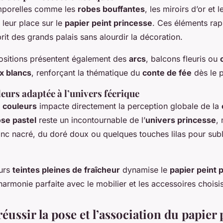
emporelles comme les
robes bouffantes
, les miroirs d’or et l
t leur place sur le
papier peint princesse
. Ces éléments rap
prit des grands palais sans alourdir la décoration.
sitions présentent également des
arcs
, balcons fleuris ou
x blancs
, renforçant la thématique du
conte de fée
dès le p
leurs adaptée à l’univers féerique
s
couleurs
impacte directement la perception globale de la
ose pastel
reste un incontournable de l’
univers princesse
, 
nc nacré, du doré doux ou quelques touches lilas pour subli
eurs
teintes pleines de fraîcheur
dynamise le
papier peint 
armonie parfaite avec le mobilier et les accessoires choisis
ssir la pose et l’association du papier 