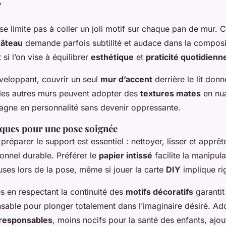
?
e se limite pas à coller un joli motif sur chaque pan de mur.
hâteau
demande parfois subtilité et audace dans la composi
 si l’on vise à équilibrer
esthétique
et
praticité quotidienn
nveloppant, couvrir un seul
mur d’accent
derrière le lit donn
e les autres murs peuvent adopter des
textures mates
en nu
gagne en personnalité sans devenir oppressante.
iques pour une pose soignée
préparer le support est essentiel : nettoyer, lisser et apprêt
ionnel durable. Préférer le
papier intissé
facilite la manipula
uses lors de la pose, même si jouer la carte
DIY
implique rig
s en respectant la continuité des
motifs décoratifs
garantit
nsable pour plonger totalement dans l’imaginaire désiré. Ad
responsables
, moins nocifs pour la santé des enfants, ajo