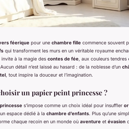
vers féerique
pour une
chambre fille
commence souvent pa
fs
qui transforment les murs en un véritable royaume encha
invite à la magie des
contes de fée
, aux couleurs tendres
 Aucun détail n’est laissé au hasard : de la noblesse d’un
ch
tel
, tout inspire la douceur et l’imagination.
hoisir un papier peint princesse ?
 princesse
s’impose comme un choix idéal pour insuffler
or
un espace dédié à la
chambre d’enfants
. Plus qu’une simp
sforme chaque recoin en un monde où
aventure
et
évasion
d