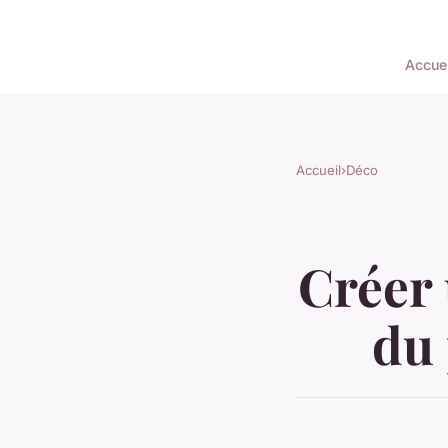
Accuei
Accueil
›
Déco
Créer 
du 