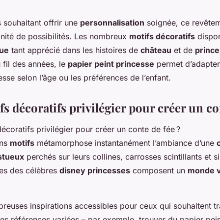
s souhaitant offrir une
personnalisation
soignée, ce revête
inité de possibilités. Les nombreux
motifs décoratifs
dispon
que
tant apprécié dans les histoires de
château
et de
princ
u fil des années, le
papier peint princesse
permet d’adapter
esse selon l’âge ou les préférences de l’enfant.
s décoratifs privilégier pour créer un con
ons
motifs
métamorphose instantanément l’ambiance d’une
stueux
perchés sur leurs collines, carrosses scintillants et s
ées des célèbres
disney princesses
composent un
monde v
breuses inspirations accessibles pour ceux qui souhaitent 
s références variées – par exemple, trouver du papier pei