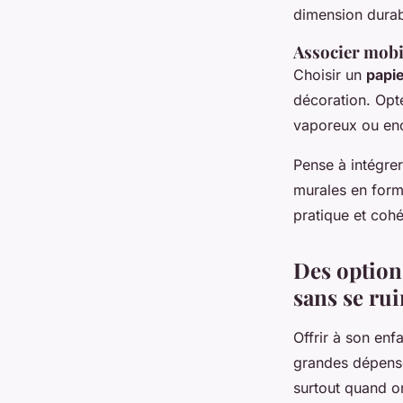
dimension durab
Associer mobil
Choisir un
papie
décoration. Opt
vaporeux ou enc
Pense à intégre
murales en for
pratique et cohé
Des option
sans se ru
Offrir à son enf
grandes dépense
surtout quand o