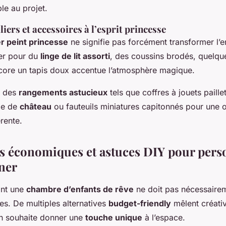
le au projet.
iers et accessoires à l’esprit princesse
r peint princesse
ne signifie pas forcément transformer l’
er pour du
linge de lit assorti
, des coussins brodés, quelqu
ore un tapis doux accentue l’atmosphère magique.
r des
rangements astucieux
tels que coffres à jouets paille
me de
château
ou fauteuils miniatures capitonnés pour une 
rente.
s économiques et astuces DIY pour pers
iner
ant une
chambre d’enfants de rêve
ne doit pas nécessaire
s. De multiples alternatives
budget-friendly
mêlent créativi
n souhaite donner une
touche unique
à l’espace.