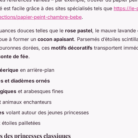
est facile grâce à des sites spécialisés tels que
https://le-
lections/papier-peint-chambre-bebe
.
 nuances douces telles que le
rose pastel
, le mauve lavande 
ibue à former un
cocon apaisant
. Parsemés d’étoiles scintil
couronnes dorées, ces
motifs décoratifs
transportent immé
conte de fée
.
féerique
en arrière-plan
s et diadèmes ornés
agiques
et arabesques fines
t animaux enchanteurs
es
volant autour des jeunes princesses
 étoiles pailletées
s des princesses classiques