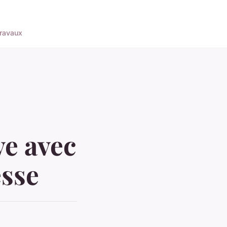
ravaux
ve avec
esse