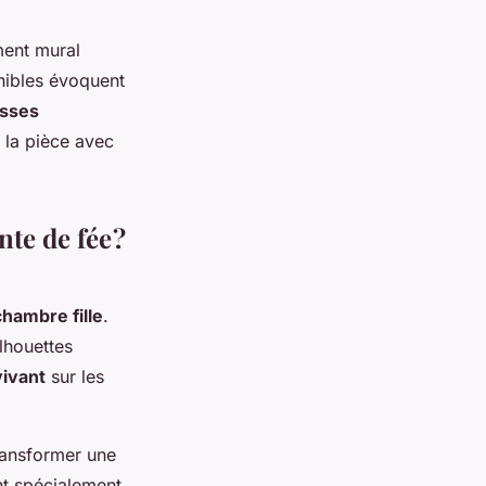
ment mural
ibles évoquent
esses
 la pièce avec
te de fée ?
chambre fille
.
ilhouettes
ivant
sur les
transformer une
nt spécialement