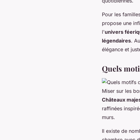
quotidiennes.
Pour les famille
propose une inf
l'
univers féeri
légendaires
. A
élégance et just
Quels motif
Miser sur les b
Châteaux maje
raffinées inspir
murs.
Il existe de nom
chambre avec de