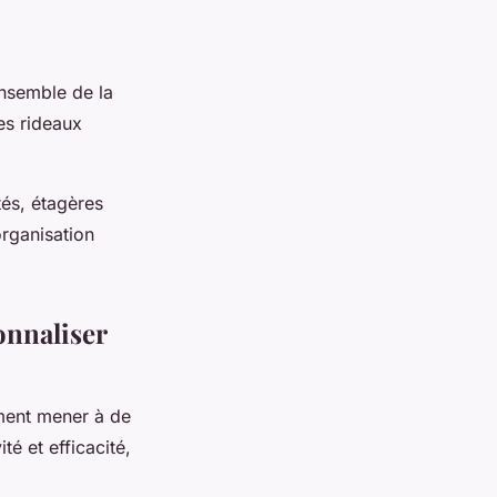
ensemble de la
es rideaux
tés, étagères
organisation
onnaliser
ment mener à de
té et efficacité,