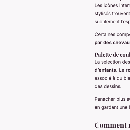
Les icônes int
stylisés trouven
subtilement l’es
Certaines compo
par des chevau
Palette de cou
La sélection de
d’enfants
. Le
r
associé à du bla
des dessins.
Panacher plusi
en gardant une h
Comment réu