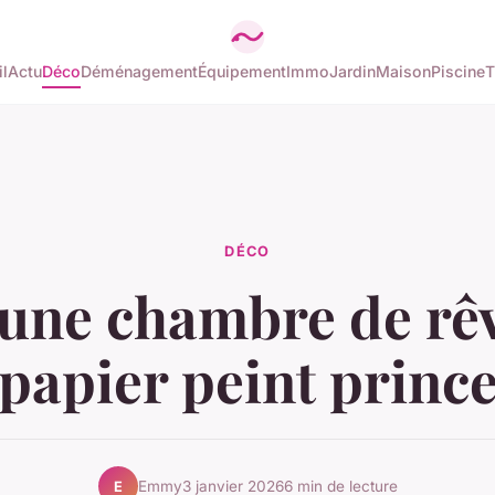
l
Actu
Déco
Déménagement
Équipement
Immo
Jardin
Maison
Piscine
T
DÉCO
une chambre de rê
papier peint princ
Emmy
3 janvier 2026
6 min de lecture
E