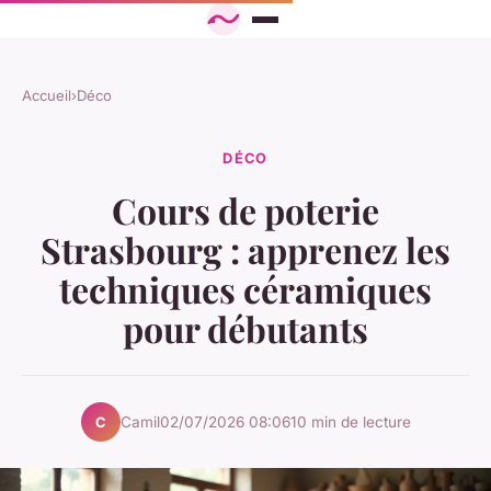
Accueil
›
Déco
DÉCO
Cours de poterie
Strasbourg : apprenez les
techniques céramiques
pour débutants
Camil
02/07/2026 08:06
10 min de lecture
C