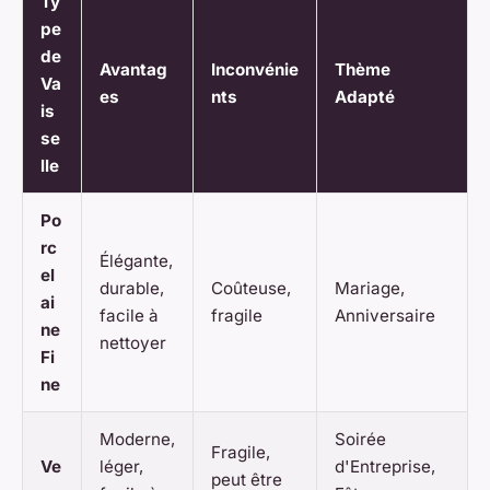
Ty
pe
de
Avantag
Inconvénie
Thème
Va
es
nts
Adapté
is
se
lle
Po
rc
Élégante,
el
durable,
Coûteuse,
Mariage,
ai
facile à
fragile
Anniversaire
ne
nettoyer
Fi
ne
Moderne,
Soirée
Fragile,
Ve
léger,
d'Entreprise,
peut être