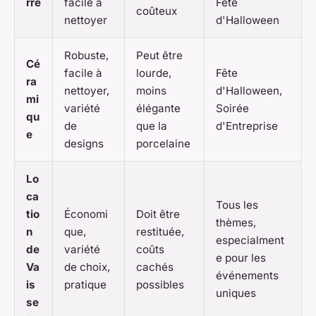
rre
facile à
Fête
coûteux
nettoyer
d'Halloween
Robuste,
Peut être
Cé
facile à
lourde,
Fête
ra
nettoyer,
moins
d'Halloween,
mi
variété
élégante
Soirée
qu
de
que la
d'Entreprise
e
designs
porcelaine
Lo
ca
Tous les
tio
Économi
Doit être
thèmes,
n
que,
restituée,
especialment
de
variété
coûts
e pour les
Va
de choix,
cachés
événements
is
pratique
possibles
uniques
se