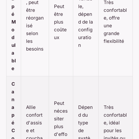
, peut
Très
p
Peut
le,
être
confortabl
é
être
dépen
réorgan
e, offre
M
plus
d de la
isé
une
o
coûte
config
selon
grande
d
ux
uratio
les
flexibilité
ul
n
besoins
a
bl
e
C
a
n
Peut
a
Allie
Dépen
Très
néces
p
confort
d du
confortabl
siter
é
d'assis
type
e, idéal
plus
C
e et
de
pour les
d'effo
o
coucha
systè
invités ou