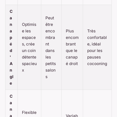
C
a
Peut
n
Optimis
être
a
e les
enco
Plus
Très
p
espace
mbra
encom
confortabl
é
s, crée
nt
brant
e, idéal
d
un coin
dans
que le
pour les
'
détente
les
canap
pauses
A
spacieu
petits
é droit
cocooning
n
x
salon
gl
s
e
C
a
n
Flexible
a
Variab