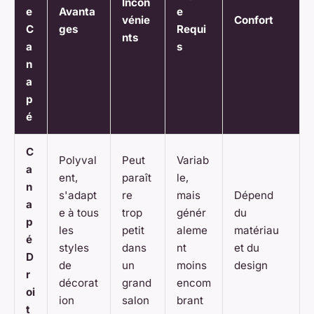
Incon
e
Avanta
e
vénie
Confort
C
ges
Requi
nts
a
s
n
a
p
é
C
Polyval
Peut
Variab
a
ent,
paraît
le,
n
s'adapt
re
mais
Dépend
a
e à tous
trop
génér
du
p
les
petit
aleme
matériau
é
styles
dans
nt
et du
D
de
un
moins
design
r
décorat
grand
encom
oi
ion
salon
brant
t